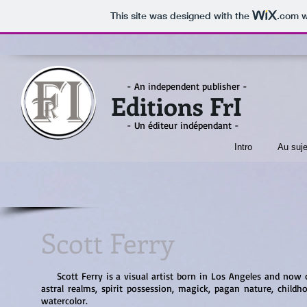
This site was designed with the
.com
w
- An independent publisher -
Editions FrI
- Un éditeur indépendant -
Intro
Au suje
Scott Ferry
Scott Ferry is a visual artist born in Los Angeles and now cur
astral realms, spirit possession, magick, pagan nature, chil
watercolor.